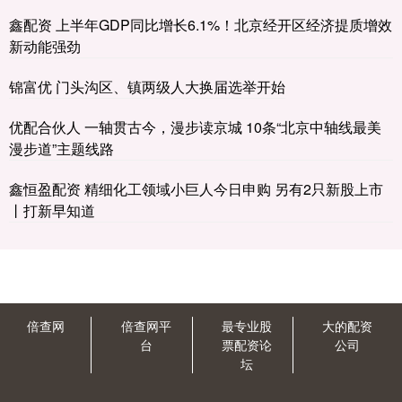
鑫配资 上半年GDP同比增长6.1%！北京经开区经济提质增效
新动能强劲
锦富优 门头沟区、镇两级人大换届选举开始
优配合伙人 一轴贯古今，漫步读京城 10条“北京中轴线最美
漫步道”主题线路
鑫恒盈配资 精细化工领域小巨人今日申购 另有2只新股上市
丨打新早知道
倍查网
倍查网平
最专业股
大的配资
台
票配资论
公司
坛