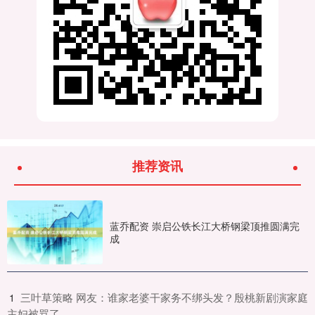
推荐资讯
蓝乔配资 崇启公铁长江大桥钢梁顶推圆满完
成
​三叶草策略 网友：谁家老婆干家务不绑头发？殷桃新剧演家庭
1
主妇被骂了