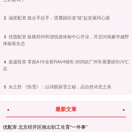
​涵星配资 政企手拉手，望麓园街道“链”起发展同心圆
2
​优股配资 纵横郑州和谐悦捷体验中心开业，开启河南豪华越野
3
体验新生态
​嘉盛投资 零跑A10/全新RAV4领衔 2025款广州车展重磅SUV汇
4
总
​永之胜 《惊雪》：以诗眼探雪之秘，品自然诗意之美
5
最新文章
优配库 北京经开区推出职工生育“一件事”