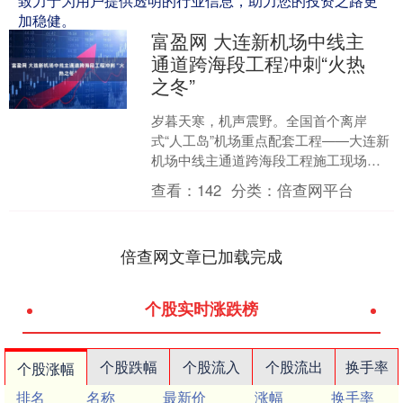
致力于为用户提供透明的行业信息，助力您的投资之路更
加稳健。
富盈网 大连新机场中线主
通道跨海段工程冲刺“火热
之冬”
岁暮天寒，机声震野。全国首个离岸
式“人工岛”机场重点配套工程——大连新
机场中线主通道跨海段工程施工现场一
派火热景象。四季度以来富盈网，近千
查看：
142
分类：
倍查网平台
名建设者与百余台大型机....
倍查网文章已加载完成
个股实时涨跌榜
个股跌幅
个股流入
个股流出
换手率
个股涨幅
排名
名称
最新价
涨幅
换手率