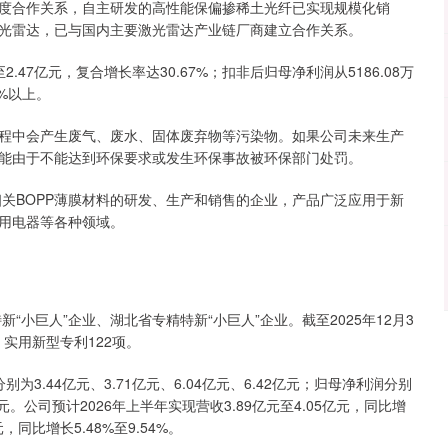
度合作关系，自主研发的高性能保偏掺稀土光纤已实现规模化销
光雷达，已与国内主要激光雷达产业链厂商建立合作关系。
.47亿元，复合增长率达30.67%；扣非后归母净利润从5186.08万
5%以上。
中会产生废气、废水、固体废弃物等污染物。如果公司未来生产
能由于不能达到环保要求或发生环保事故被环保部门处罚。
关BOPP薄膜材料的研发、生产和销售的企业，产品广泛应用于新
用电器等各种领域。
小巨人”企业、湖北省专精特新“小巨人”企业。截至2025年12月3
，实用新型专利122项。
3.44亿元、3.71亿元、6.04亿元、6.42亿元；归母净利润分别
.73万元。公司预计2026年上半年实现营收3.89亿元至4.05亿元，同比增
元，同比增长5.48%至9.54%。