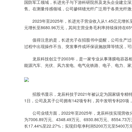
国防军工领域，长进光子与下游科研院所及龙头企业建立深
售。在测量传感领域，公司掺铒镱光纤广泛用于各类光纤激
2023年至2025年，长进光子营业收入从1.45亿元增长至2
元增长至8680.96万元，其间主营业务毛利率持续保持在6
值得注意的是，长进光子在招股书中提醒，公司生产过程
过程中出现操作不当、突发事件或环保设施故障等情况，可
龙辰科技创立于2003年，是一家专业从事薄膜电容器相
能源汽车、光伏、风力发电、电气化铁路、电子、电力、家
招股书显示，龙辰科技于2021年被认定为国家级专精特新“
1日，公司及其子公司拥有142项专利，其中发明专利20项
公司业绩方面，2022年至2025年，龙辰科技实现营收分别为
为7006.89万元、4348.49万元、6930.86万元、8554
长17.44%至22.27%；实现归母净利润5200万元至5400万