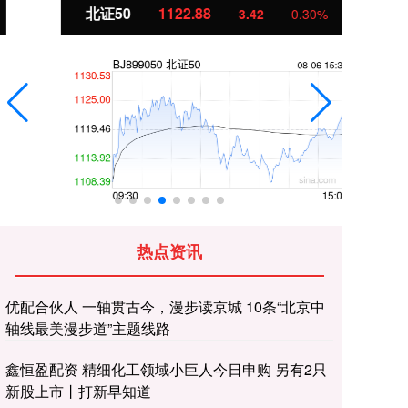
北证50
1122.88
创
3.42
0.30%
热点资讯
优配合伙人 一轴贯古今，漫步读京城 10条“北京中
轴线最美漫步道”主题线路
鑫恒盈配资 精细化工领域小巨人今日申购 另有2只
新股上市丨打新早知道