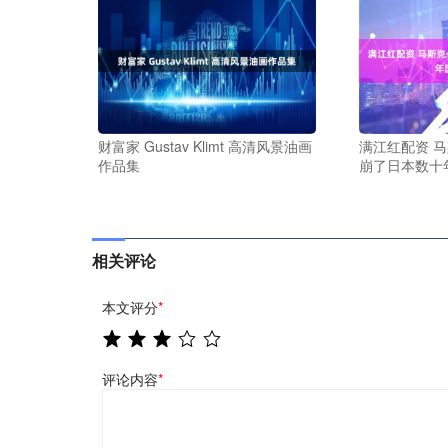
财富家 Gustav Klimt 高清风景油画
满江红配资 
作品集
崩了日本数十
相关评论
本文评分
*
评论内容
*