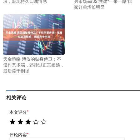
录，展现持久归属情感
兴市场&#32;共建“一带一路”国
家订单增长明显
天金策略 溥仪的贴身侍卫：不
仅作恶多端，还睡过正宫娘娘，
最后毙于刑场
相关评论
本文评分
*
评论内容
*