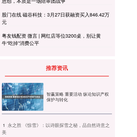
恩怨，本质是一场陪审团战争
股门在线 磁谷科技：3月27日获融资买入846.42万
元
粤友钱配资 微言 | 网红店等位3200桌，别让黄
牛“吃掉”消费公平
推荐资讯
智赢策略 重要活动 纵论知识产权
保护与转化
​永之胜 《惊雪》：以诗眼探雪之秘，品自然诗意之
1
美