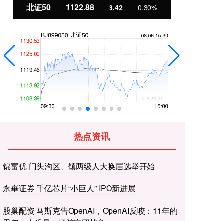
北证50
1122.88
创
3.42
0.30%
热点资讯
锦富优 门头沟区、镇两级人大换届选举开始
永崋证券 千亿芯片“小巨人” IPO新进展
股巢配资 马斯克告OpenAI，OpenAI反咬：11年的