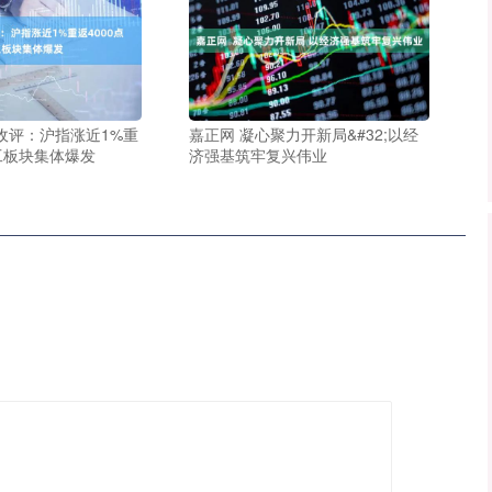
收评：沪指涨近1%重
嘉正网 凝心聚力开新局&#32;以经
化工板块集体爆发
济强基筑牢复兴伟业