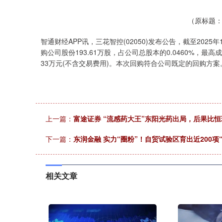
深证成指
14110.12
.92
0.57%
-34.08
-0
（原标题：三
智通财经APP讯，三花智控(02050)发布公告，截至20
购公司股份193.61万股，占公司总股本的0.0460%，最高成交
33万元(不含交易费用)。本次回购符合公司既定的回购方案
上一篇：
富途证券 “流感药大王”东阳光药出局，后果比
下一篇：
东润金融 实力“圈粉”！自贸试验区育出近200项
相关文章