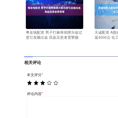
粤友钱配资 男子打麻将胡牌兴奋过
天诚配资 A股
度引发脑出血 高血压患者需警惕
返4000点 
相关评论
本文评分
*
评论内容
*