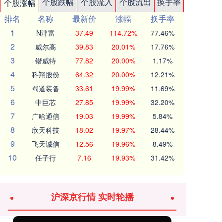
个股跌幅
个股流入
个股流出
换手率
个股涨幅
排名
名称
最新价
涨幅
换手率
1
N津富
37.49
114.72%
77.46%
2
威尔高
39.83
20.01%
17.76%
3
锴威特
77.82
20.00%
1.17%
4
科翔股份
64.32
20.00%
12.21%
5
蜀道装备
33.61
19.99%
11.69%
6
中巨芯
27.85
19.99%
32.20%
7
广哈通信
19.03
19.99%
5.84%
8
欣天科技
18.02
19.97%
28.44%
9
飞天诚信
12.56
19.96%
8.49%
10
任子行
7.16
19.93%
31.42%
沪深京行情 实时轮播