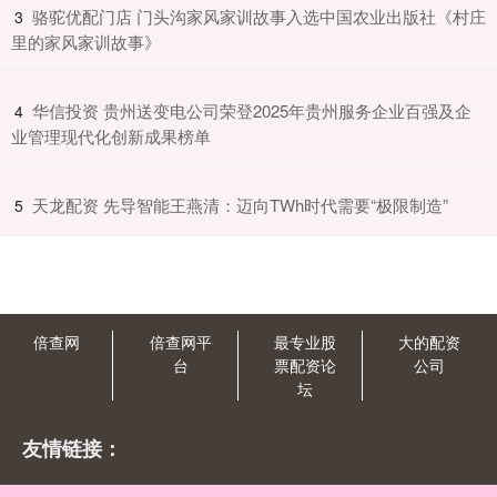
​骆驼优配门店 门头沟家风家训故事入选中国农业出版社《村庄
3
里的家风家训故事》
​华信投资 贵州送变电公司荣登2025年贵州服务企业百强及企
4
业管理现代化创新成果榜单
​天龙配资 先导智能王燕清：迈向TWh时代需要“极限制造”
5
倍查网
倍查网平
最专业股
大的配资
台
票配资论
公司
坛
友情链接：