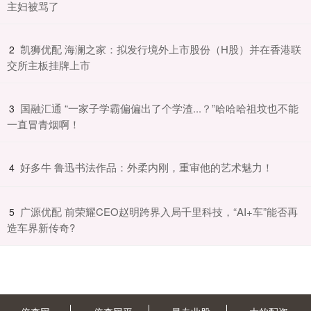
主妇被骂了
​凯狮优配 海澜之家：拟发行境外上市股份（H股）并在香港联
2
交所主板挂牌上市
​国融汇通 “一家子学霸偏偏出了个学渣...？”哈哈哈祖坟也不能
3
一直冒青烟啊！
​好多牛 鲁迅书法作品：外柔内刚，重审他的艺术魅力！
4
​广源优配 前荣耀CEO赵明跨界入局千里科技，“AI+车”能否再
5
造车界新传奇?