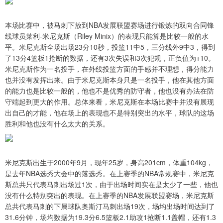
本场比赛中，被马刺下放到NBA发展联盟赛场进行锻炼的双向合同锋
线球员莱利-米尼克斯（Riley Minix）的表现只能算是比较一般的水
平。米尼克斯全场出场23分10秒，投篮11中5，三分线外9中3，得到
了13分4篮板1抢断的数据，还有3次失误和3次犯规，正负值为+10。
米尼克斯作为一名投手，在外线投篮方面的手感并不理想，得分能力
也并没有发挥出来。由于米尼克斯本身只是一名投手，他在其他方面
的能力也是比较一般的，他也不是优秀的防守者，他也没有办法在防
守端起到更大的作用。总体来看，米尼克斯在本场比赛中并没有展现
出自己的才能，他在场上的表现也不是特别突出的水平，球队的这场
胜利和他也没有什么太大的关系。
米尼克斯出生于2000年9月，现年25岁，身高201cm，体重104kg，
是去年NBA选秀大会中的落选秀。在上赛季的NBA常规赛中，米尼克
斯总共只代表马刺出场过1次，由于出场时间实在是太少了一些，他也
没有什么特别突出的表现。在上赛季的NBA发展联盟赛场，米尼克斯
总共代表马刺的下属球队奥斯汀马刺出场19次，场均出场时间达到了
31.6分钟，场均数据为19.3分6.5篮板2.1助攻1抢断1.1盖帽，还有1.3