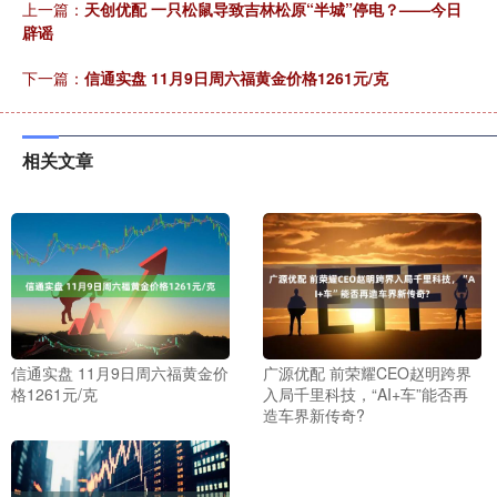
上一篇：
天创优配 一只松鼠导致吉林松原“半城”停电？——今日
辟谣
下一篇：
信通实盘 11月9日周六福黄金价格1261元/克
相关文章
信通实盘 11月9日周六福黄金价
广源优配 前荣耀CEO赵明跨界
格1261元/克
入局千里科技，“AI+车”能否再
造车界新传奇?