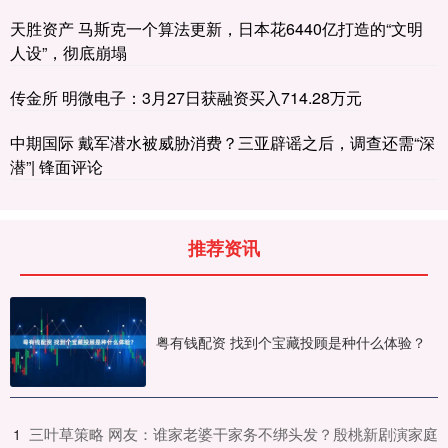
天胜资产 马斯克一个算法更新，日本花6440亿打造的“文明
人设”，彻底崩塌
传金所 明微电子：3月27日获融资买入714.28万元
中期国际 戴军潜水被威胁消费？三亚辟谣之后，调查还需“深
潜”| 锋面评论
推荐资讯
粤有钱配资 找到个宝藏投顾是种什么体验？
​三叶草策略 网友：谁家老婆干家务不绑头发？殷桃新剧演家庭
1