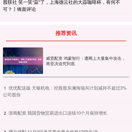
股联社 笑一笑“蒜”了，上海德云社的大蒜咖啡杯，有何不
可？丨锋面评论
推荐资讯
威贤配资 鸿蒙智行：遭网上大量集中攻击，
将坚决追究到底
​优优配送版 天银机电：控股股东澜海瑞兴计划减持不超过3%
1
公司股份
​浙商配资 我国货物贸易进出口连续10个月保持增长
2
​博兴优配 11月9日老庙黄金黄金价格1268元/克
3