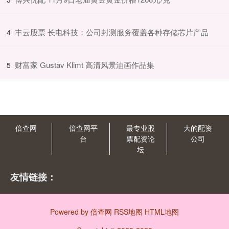
​丰云股票 长电科技：公司封测服务覆盖各种存储芯片产品
4
​财富家 Gustav Klimt 高清风景油画作品集
5
倍查网
倍查网平
最专业股
大的配资
台
票配资论
公司
坛
友情链接：
Powered by
倍查网
RSS地图
HTML地图