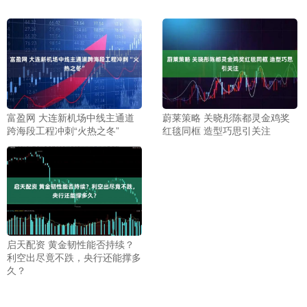
富盈网 大连新机场中线主通道
蔚莱策略 关晓彤陈都灵金鸡奖
跨海段工程冲刺“火热之冬”
红毯同框 造型巧思引关注
启天配资 黄金韧性能否持续？
利空出尽竟不跌，央行还能撑多
久？