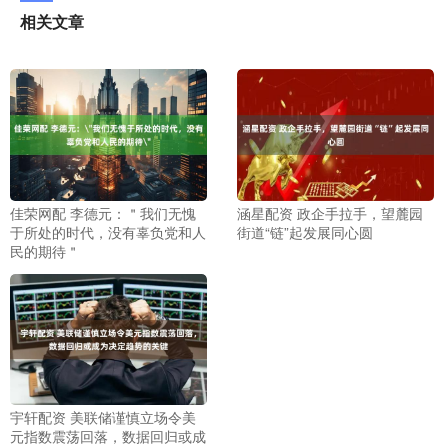
相关文章
佳荣网配 李德元：＂我们无愧
涵星配资 政企手拉手，望麓园
于所处的时代，没有辜负党和人
街道“链”起发展同心圆
民的期待＂
宇轩配资 美联储谨慎立场令美
元指数震荡回落，数据回归或成