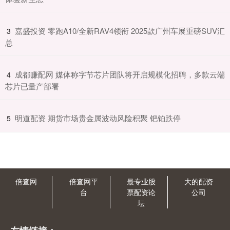
​嘉盛投资 零跑A10/全新RAV4领衔 2025款广州车展重磅SUV汇
3
总
​成都赚配网 媒体称字节芯片团队将开启规模化招聘，多款云端
4
芯片已量产部署
​明道配资 期货市场贵金属波动风险积聚 钯铂跌停
5
倍查网
倍查网平
最专业股
大的配资
台
票配资论
公司
坛