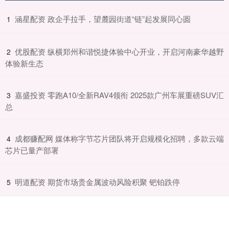
​涵星配资 政企手拉手，望麓园街道“链”起发展同心圆
1
​优股配资 纵横郑州和谐悦捷体验中心开业，开启河南豪华越野
2
体验新生态
​嘉盛投资 零跑A10/全新RAV4领衔 2025款广州车展重磅SUV汇
3
总
​成都赚配网 媒体称字节芯片团队将开启规模化招聘，多款云端
4
芯片已量产部署
​明道配资 期货市场贵金属波动风险积聚 钯铂跌停
5