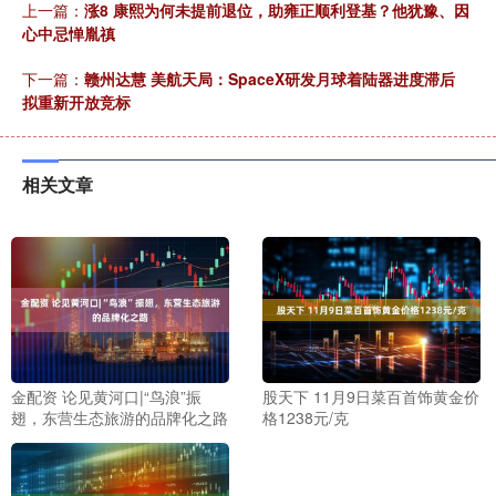
上一篇：
涨8 康熙为何未提前退位，助雍正顺利登基？他犹豫、因
心中忌惮胤禛
下一篇：
赣州达慧 美航天局：SpaceX研发月球着陆器进度滞后
拟重新开放竞标
相关文章
金配资 论见黄河口|“鸟浪”振
股天下 11月9日菜百首饰黄金价
翅，东营生态旅游的品牌化之路
格1238元/克