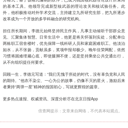
的基本工具。他领导完成新型核武器的理论攻关和核试验任务。此
外，他积极推动对外学术交流，主持建立九所研究生部，把九所逐步
改革成为一个开放的多学科融合的研究机构。
担任所长期间，李德元始终坚持民主作风，凡事主动倾听干部群众意
见、汇聚集体智慧。日常生活中，他更是将关怀落到实处，分配单位
两栋职工宿舍楼时，优先保障一线科研人员和家庭困难职工。他淡泊
如水，从不张扬，贡献虽多，奖项申报却极少。晚年佳荣网配，依然
习惯将困难埋藏心底，即使腿脚不便，还是坚持乘坐公共交通出行，
从不向组织提任何要求。
回顾一生，李德元写道：“我们无愧于所处的时代，没有辜负党和人民
的期待。”他衣不染尘、一心为公的故事，仍像不灭的星火，激励后来
者秉持“两弹一星”精神的报国初心，写就更辉煌的篇章。
更多热点速报、权威资讯、深度分析尽在北京日报App
倍查网提示：文章来自网络，不代表本站观点。