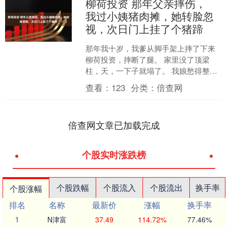
柳荷投资 那年父亲摔伤，
我过小姨猪肉摊，她转脸忽
视，次日门上挂了个猪蹄
那年我十岁，我爹从脚手架上摔了下来
柳荷投资，摔断了腿。 家里没了顶梁
柱，天，一下子就塌了。 我娘愁得整宿
睡不着，我们家的米缸，也一天比一天
查看：
123
分类：
倍查网
见底。 那天，家里实在....
倍查网文章已加载完成
个股实时涨跌榜
个股跌幅
个股流入
个股流出
换手率
个股涨幅
排名
名称
最新价
涨幅
换手率
1
N津富
37.49
114.72%
77.46%