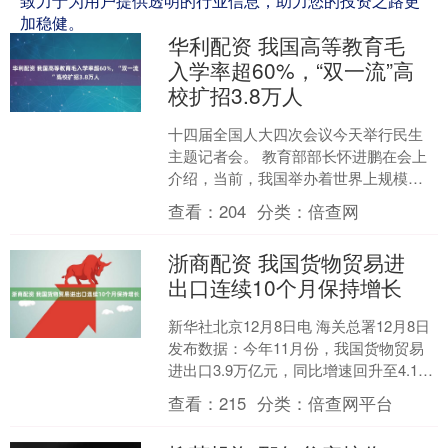
致力于为用户提供透明的行业信息，助力您的投资之路更
加稳健。
华利配资 我国高等教育毛
入学率超60%，“双一流”高
校扩招3.8万人
十四届全国人大四次会议今天举行民生
主题记者会。 教育部部长怀进鹏在会上
介绍，当前，我国举办着世界上规模最
大且有质量的教育。在高等教育方
查看：
204
分类：
倍查网
面，“十四五”期间累计向社....
浙商配资 我国货物贸易进
出口连续10个月保持增长
新华社北京12月8日电 海关总署12月8日
发布数据：今年11月份，我国货物贸易
进出口3.9万亿元，同比增速回升至4.1%
浙商配资，从2月起连续10个月保持同比
查看：
215
分类：
倍查网平台
增....