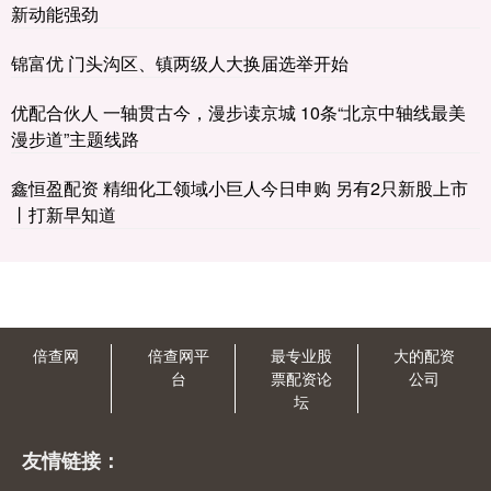
新动能强劲
锦富优 门头沟区、镇两级人大换届选举开始
优配合伙人 一轴贯古今，漫步读京城 10条“北京中轴线最美
漫步道”主题线路
鑫恒盈配资 精细化工领域小巨人今日申购 另有2只新股上市
丨打新早知道
倍查网
倍查网平
最专业股
大的配资
台
票配资论
公司
坛
友情链接：