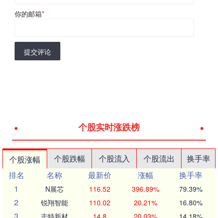
你的邮箱
*
提交评论
个股实时涨跌榜
个股跌幅
个股流入
个股流出
换手率
个股涨幅
排名
名称
最新价
涨幅
换手率
1
N展芯
116.52
396.89%
79.39%
2
锐翔智能
110.02
20.21%
16.80%
3
志特新材
14.8
20.03%
14.18%