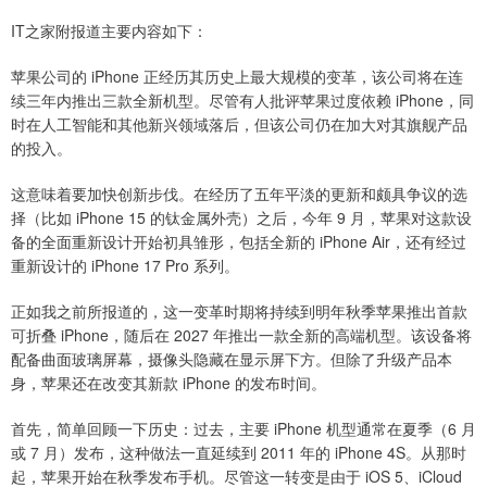
IT之家附报道主要内容如下：
苹果公司的 iPhone 正经历其历史上最大规模的变革，该公司将在连
续三年内推出三款全新机型。尽管有人批评苹果过度依赖 iPhone，同
时在人工智能和其他新兴领域落后，但该公司仍在加大对其旗舰产品
的投入。
这意味着要加快创新步伐。在经历了五年平淡的更新和颇具争议的选
择（比如 iPhone 15 的钛金属外壳）之后，今年 9 月，苹果对这款设
备的全面重新设计开始初具雏形，包括全新的 iPhone Air，还有经过
重新设计的 iPhone 17 Pro 系列。
正如我之前所报道的，这一变革时期将持续到明年秋季苹果推出首款
可折叠 iPhone，随后在 2027 年推出一款全新的高端机型。该设备将
配备曲面玻璃屏幕，摄像头隐藏在显示屏下方。但除了升级产品本
身，苹果还在改变其新款 iPhone 的发布时间。
首先，简单回顾一下历史：过去，主要 iPhone 机型通常在夏季（6 月
或 7 月）发布，这种做法一直延续到 2011 年的 iPhone 4S。从那时
起，苹果开始在秋季发布手机。尽管这一转变是由于 iOS 5、iCloud