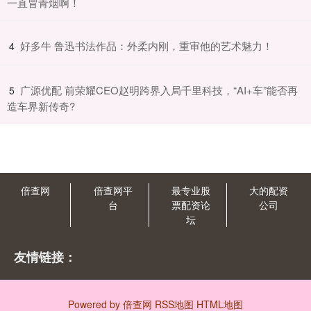
一直冒青烟啊！
​好多牛 鲁迅书法作品：外柔内刚，重审他的艺术魅力！
4
​广源优配 前荣耀CEO赵明跨界入局千里科技，“AI+车”能否再
5
造车界新传奇?
倍查网
倍查网平
最专业股
大的配资
台
票配资论
公司
坛
友情链接：
Powered by
倍查网
RSS地图
HTML地图