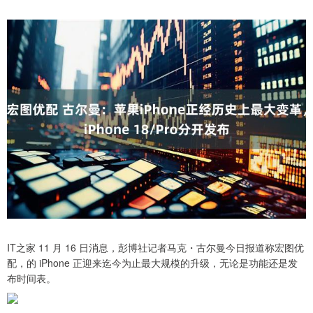
IT之家 11 月 16 日消息，彭博社记者马克・古尔曼今日报道称宏图优
配，的 iPhone 正迎来迄今为止最大规模的升级，无论是功能还是发
布时间表。