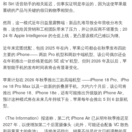
和 Siri 语音助手的相关延迟，但事实证明是幸运的，因为这使苹果最
重磅的产品与关键的假日购物季相契合。
然而，这一模式近年日益显露弊端：新品扎堆导致全年营收分布失
衡，这也给其营销和工程团队带来了压力，并让供应商不堪重负；20
24 年 Apple Intelligence 的仓促上线，更凸显该模式已难以为继。
近年来宏图优配，包括 2025 年在内，苹果公司都会在秋季发布四款
主要的 iPhone—— 两款 Pro 机型和两款中端机型。该公司偶尔还会
在年初推出一款价格更低的 SE 或“e”机型。但到 2026 年及以后，苹
果智能手机的发布时间表将会有显著变化。
苹果计划在 2026 年秋季推出三款高端机型 ——iPhone 18 Pro、iPho
ne 18 Pro Max 以及一款新的折叠屏手机。大约六个月后，该公司将
推出 iPhone 18、iPhone 18e，还有可能推出升级版的 iPhone Air。
预计这种模式将在未来几年持续下去，苹果每年会推出 5 到 6 款新机
型。
《The Information》报道称，第二代 iPhone Air 已从明年秋季推迟至
2027 年，以便增加第二个后置摄像头（此外，可能还会配备 VC 散热
和容量更大的电池）。该媒体还指出，销量不佳是此次日程调整的原