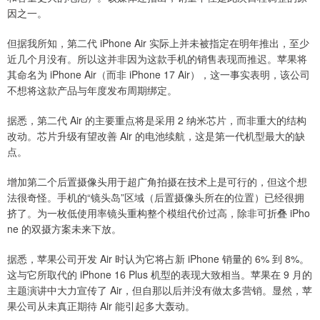
因之一。
但据我所知，第二代 iPhone Air 实际上并未被指定在明年推出，至少
近几个月没有。所以这并非因为这款手机的销售表现而推迟。苹果将
其命名为 iPhone Air（而非 iPhone 17 Air），这一事实表明，该公司
不想将这款产品与年度发布周期绑定。
据悉，第二代 Air 的主要重点将是采用 2 纳米芯片，而非重大的结构
改动。芯片升级有望改善 Air 的电池续航，这是第一代机型最大的缺
点。
增加第二个后置摄像头用于超广角拍摄在技术上是可行的，但这个想
法很奇怪。手机的“镜头岛”区域（后置摄像头所在的位置）已经很拥
挤了。为一枚低使用率镜头重构整个模组代价过高，除非可折叠 iPho
ne 的双摄方案未来下放。
据悉，苹果公司开发 Air 时认为它将占新 iPhone 销量的 6% 到 8%。
这与它所取代的 iPhone 16 Plus 机型的表现大致相当。苹果在 9 月的
主题演讲中大力宣传了 Air，但自那以后并没有做太多营销。显然，苹
果公司从未真正期待 Air 能引起多大轰动。