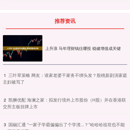
推荐资讯
上升浪 马年理财钱往哪投 稳健增值成关键
​三叶草策略 网友：谁家老婆干家务不绑头发？殷桃新剧演家庭
1
主妇被骂了
​凯狮优配 海澜之家：拟发行境外上市股份（H股）并在香港联
2
交所主板挂牌上市
​国融汇通 “一家子学霸偏偏出了个学渣...？”哈哈哈祖坟也不能
3