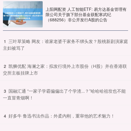
上阳网配资 人工智能ETF: 易方达基金管理有
限公司关于旗下部分基金获配寒武纪
（688256）非公开发行A股的公告
​三叶草策略 网友：谁家老婆干家务不绑头发？殷桃新剧演家庭
1
主妇被骂了
​凯狮优配 海澜之家：拟发行境外上市股份（H股）并在香港联
2
交所主板挂牌上市
​国融汇通 “一家子学霸偏偏出了个学渣...？”哈哈哈祖坟也不能
3
一直冒青烟啊！
​好多牛 鲁迅书法作品：外柔内刚，重审他的艺术魅力！
4