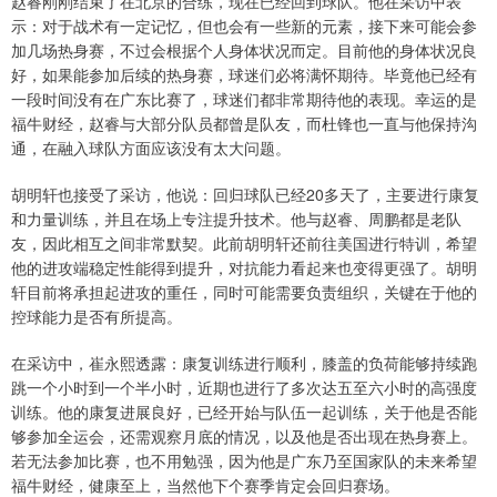
赵睿刚刚结束了在北京的合练，现在已经回到球队。他在采访中表
示：对于战术有一定记忆，但也会有一些新的元素，接下来可能会参
加几场热身赛，不过会根据个人身体状况而定。目前他的身体状况良
好，如果能参加后续的热身赛，球迷们必将满怀期待。毕竟他已经有
一段时间没有在广东比赛了，球迷们都非常期待他的表现。幸运的是
福牛财经，赵睿与大部分队员都曾是队友，而杜锋也一直与他保持沟
通，在融入球队方面应该没有太大问题。
胡明轩也接受了采访，他说：回归球队已经20多天了，主要进行康复
和力量训练，并且在场上专注提升技术。他与赵睿、周鹏都是老队
友，因此相互之间非常默契。此前胡明轩还前往美国进行特训，希望
他的进攻端稳定性能得到提升，对抗能力看起来也变得更强了。胡明
轩目前将承担起进攻的重任，同时可能需要负责组织，关键在于他的
控球能力是否有所提高。
在采访中，崔永熙透露：康复训练进行顺利，膝盖的负荷能够持续跑
跳一个小时到一个半小时，近期也进行了多次达五至六小时的高强度
训练。他的康复进展良好，已经开始与队伍一起训练，关于他是否能
够参加全运会，还需观察月底的情况，以及他是否出现在热身赛上。
若无法参加比赛，也不用勉强，因为他是广东乃至国家队的未来希望
福牛财经，健康至上，当然他下个赛季肯定会回归赛场。